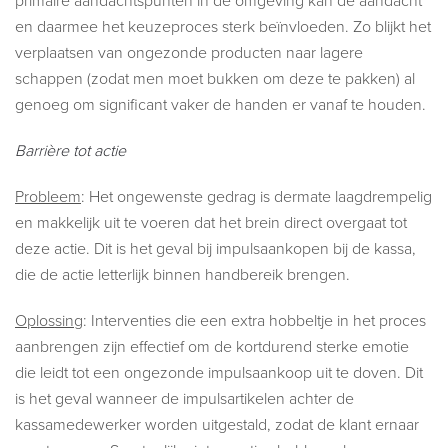
primaire aandachtspunten in de omgeving kan de aandacht
en daarmee het keuzeproces sterk beïnvloeden. Zo blijkt het
verplaatsen van ongezonde producten naar lagere
schappen (zodat men moet bukken om deze te pakken) al
genoeg om significant vaker de handen er vanaf te houden.
Barrière tot actie
Probleem
: Het ongewenste gedrag is dermate laagdrempelig
en makkelijk uit te voeren dat het brein direct overgaat tot
deze actie. Dit is het geval bij impulsaankopen bij de kassa,
die de actie letterlijk binnen handbereik brengen.
Oplossing
: Interventies die een extra hobbeltje in het proces
aanbrengen zijn effectief om de kortdurend sterke emotie
die leidt tot een ongezonde impulsaankoop uit te doven. Dit
is het geval wanneer de impulsartikelen achter de
kassamedewerker worden uitgestald, zodat de klant ernaar