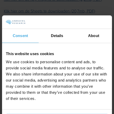
Klik hier om de Sheets te downloaden (20,7mb, PDF)
Aankomende webinar 👇
"Waarom je brand tracker liegt"
Consent
Details
About
Schrijf Je Nu Gratis In
This website uses cookies
Slechts 300 plekken beschikbaar,
woensdag 2 september,
We use cookies to personalise content and ads, to
provide social media features and to analyse our traffic.
12:00 uur
We also share information about your use of our site with
our social media, advertising and analytics partners who
Smaakt dit naar meer 😇?
may combine it with other information that you’ve
provided to them or that they’ve collected from your use
of their services.
Neem contact op met Tim (
tim@unravelresearch.com
) om
eens te bespreken hoe we dit voor jou kunnen inzetten!
(Uiteraard vrijblijvend).