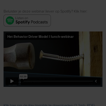
Beluister je deze webinar liever op Spotify? Klik hier:
Klik hier om de Key Insights te downloaden (2,2mb, PDF)