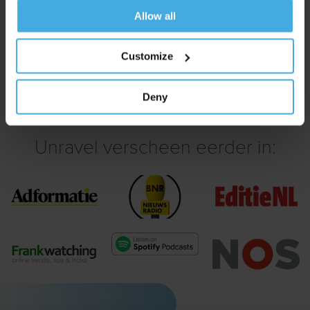
Allow all
PS Vond je dit webinar waardevol en wil je het niet missen als
er een nieuwe aangekondigd wordt?
Customize
Schrijf je dan in voor onze updates
, je bent met ruim 9.165
anderen in goed gezelschap.
Deny
Unravel verscheen eerder in: