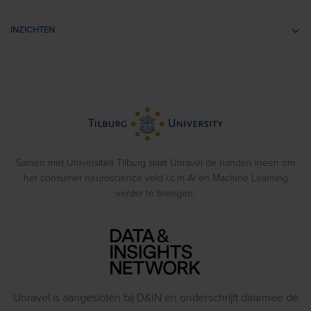
Brandingonderzoek
EEG
Retail- & Shopperonderzoek
INZICHTEN
Impliciete Associatie Tests
Usability Onderzoek
Cases
Eye Tracking
Training
Voorbeeldrapporten
Biometrics
> Bekijk alle diensten
Webinars
Emotion Recognition
Blog
Gedragsexperimenten
Samen met Universiteit Tilburg slaat Unravel de handen ineen om
het consumer neuroscience veld i.c.m AI en Machine Learning
verder te brengen.
Unravel is aangesloten bij D&IN en onderschrijft daarmee de