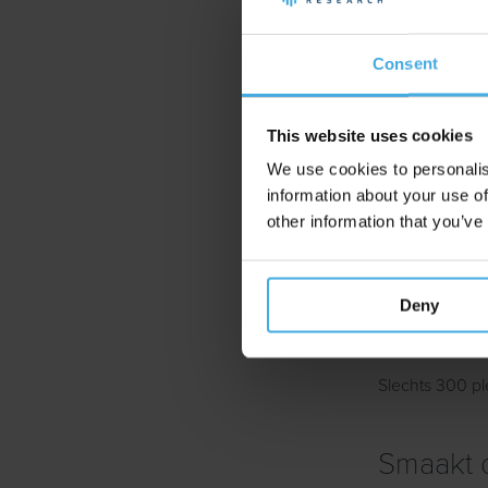
Klik hier om d
Consent
Beluister je de
This website uses cookies
We use cookies to personalis
information about your use of
Aankomende w
other information that you’ve
"Waarom je bra
Deny
Schrijf
Slechts 300 p
Smaakt d