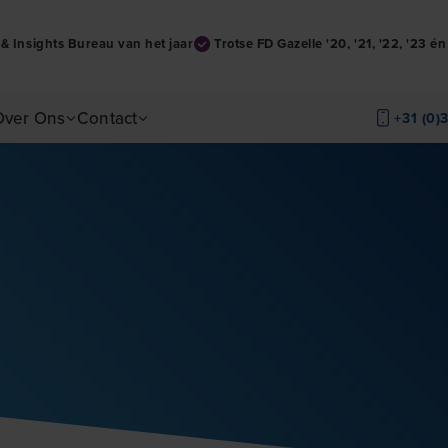
& Insights Bureau van het jaar
Trotse FD Gazelle '20, '21, '22, '23 é
Over Ons
Contact
+31 (0)