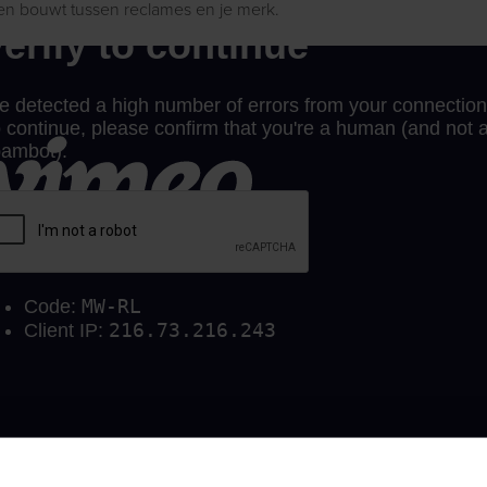
en bouwt tussen reclames en je merk.
e Key Insights te downloaden (PDF)