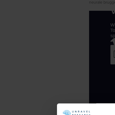
neurale brugg
Klik hier om d