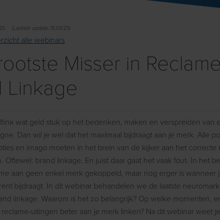
.25
(Laatste update: 15.09.25)
rzicht alle webinars
ootste Misser in Reclame
 Linkage
e flink wat geld stuk op het bedenken, maken en verspreiden van
e. Dan wil je wel dat het maximaal bijdraagt aan je merk. Alle po
oties en imago moeten in het brein van de kijker aan het correct
Oftewel: brand linkage. En juist daar gaat het vaak fout. In het b
ame aan geen enkel merk gekoppeld, maar nog erger is wanneer j
ent bijdraagt. In dit webinar behandelen we de laatste neuromark
and linkage. Waarom is het zo belangrijk? Op welke momenten, e
e reclame-uitingen beter aan je merk linken? Na dit webinar weet j