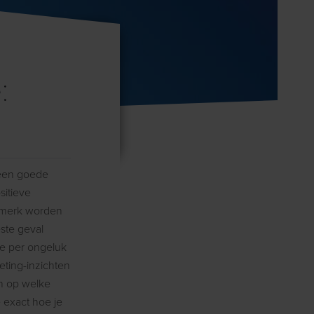
:
 een goede
sitieve
e merk worden
este geval
e per ongeluk
eting-inzichten
n op welke
e exact hoe je