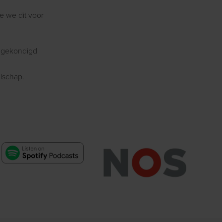
e we dit voor
angekondigd
elschap.