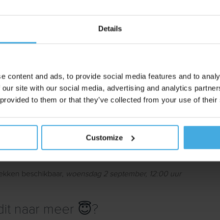
e Sheets te downloaden (PDF)
Details
ze webinar liever op Spotify? Klik hier:
e content and ads, to provide social media features and to analy
 our site with our social media, advertising and analytics partn
ebinar 👇
 provided to them or that they’ve collected from your use of their
nd tracker liegt"
Customize
 Je Nu Gratis In
lekken beschikbaar,
woensdag 2 september, 12:00 uur
it naar meer 😇?