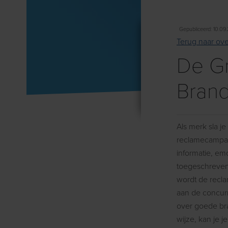
Gepubliceerd: 10.09
Terug naar ove
De Gr
Brand
Als merk sla j
reclamecampagn
informatie, em
toegeschreven. 
wordt de recl
aan de concurr
over goede br
wijze, kan je j